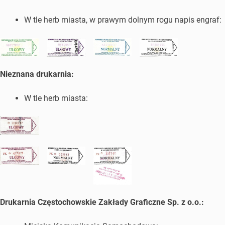
W tle herb miasta, w prawym dolnym rogu napis engraf:
Nieznana drukarnia:
W tle herb miasta:
Drukarnia Częstochowskie Zakłady Graficzne Sp. z o.o.: