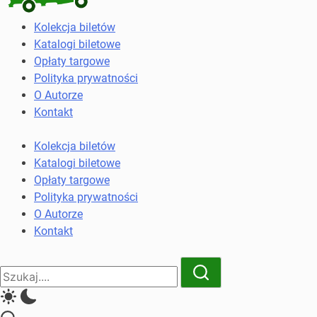
Kolekcja
Kolekcja biletów
biletów
Katalogi biletowe
komunikacji
Opłaty targowe
miejskiej
Polityka prywatności
i
O Autorze
kolejowych
Kontakt
Kolekcja biletów
Katalogi biletowe
Opłaty targowe
Polityka prywatności
O Autorze
Kontakt
Close
Search
Search