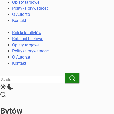
komunikacji
Opłaty targowe
miejskiej
Polityka prywatności
i
O Autorze
kolejowych
Kontakt
Kolekcja biletów
Katalogi biletowe
Opłaty targowe
Polityka prywatności
O Autorze
Kontakt
Close
Search
Search
Bytów