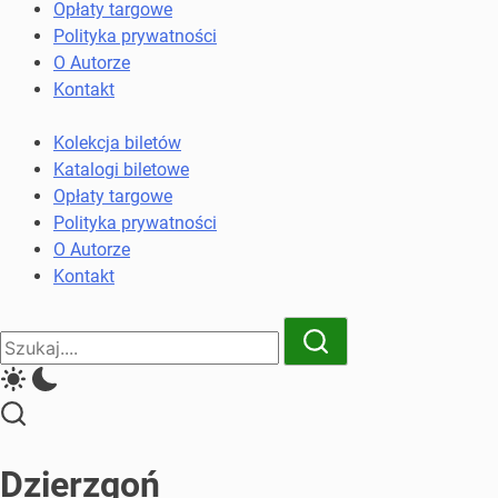
komunikacji
Opłaty targowe
miejskiej
Polityka prywatności
i
O Autorze
kolejowych
Kontakt
Kolekcja biletów
Katalogi biletowe
Opłaty targowe
Polityka prywatności
O Autorze
Kontakt
Close
Search
Search
Dzierzgoń