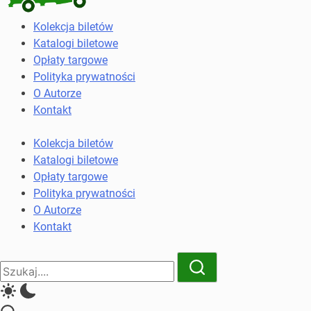
Kolekcja
Kolekcja biletów
biletów
Katalogi biletowe
komunikacji
Opłaty targowe
miejskiej
Polityka prywatności
i
O Autorze
kolejowych
Kontakt
Kolekcja biletów
Katalogi biletowe
Opłaty targowe
Polityka prywatności
O Autorze
Kontakt
Close
Search
Search