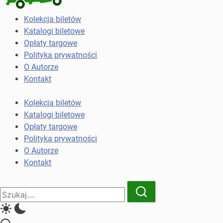
Kolekcja
Kolekcja biletów
biletów
Katalogi biletowe
komunikacji
Opłaty targowe
miejskiej
Polityka prywatności
i
O Autorze
kolejowych
Kontakt
Kolekcja biletów
Katalogi biletowe
Opłaty targowe
Polityka prywatności
O Autorze
Kontakt
Close
Search
Search