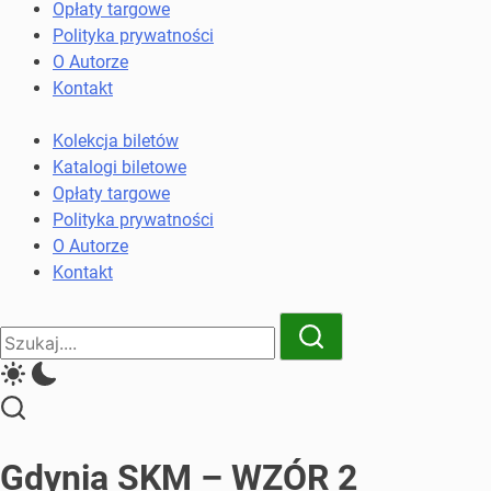
komunikacji
Opłaty targowe
miejskiej
Polityka prywatności
i
O Autorze
kolejowych
Kontakt
Kolekcja biletów
Katalogi biletowe
Opłaty targowe
Polityka prywatności
O Autorze
Kontakt
Close
Search
Search
Gdynia SKM – WZÓR 2