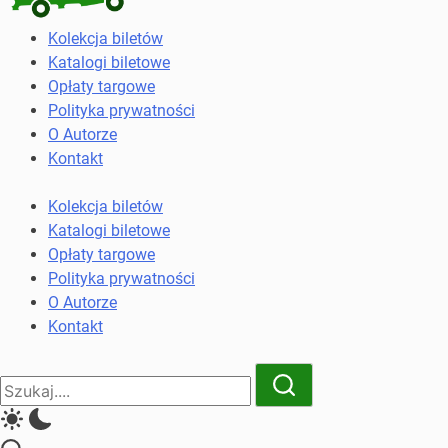
Kolekcja
Kolekcja biletów
biletów
Katalogi biletowe
komunikacji
Opłaty targowe
miejskiej
Polityka prywatności
i
O Autorze
kolejowych
Kontakt
Kolekcja biletów
Katalogi biletowe
Opłaty targowe
Polityka prywatności
O Autorze
Kontakt
Close
Search
Search