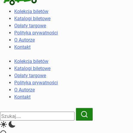
Kolekcja
Kolekcja biletów
biletów
Katalogi biletowe
komunikacji
Opłaty targowe
miejskiej
Polityka prywatności
i
O Autorze
kolejowych
Kontakt
Kolekcja biletów
Katalogi biletowe
Opłaty targowe
Polityka prywatności
O Autorze
Kontakt
Close
Search
Search