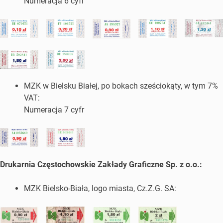
Numeracja 6 cyfr
MZK w Bielsku Białej, po bokach sześciokąty, w tym 7%
VAT:
Numeracja 7 cyfr
Drukarnia Częstochowskie Zakłady Graficzne Sp. z o.o.:
MZK Bielsko-Biała, logo miasta, Cz.Z.G. SA: