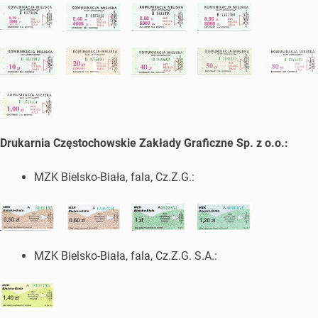
Drukarnia Częstochowskie Zakłady Graficzne Sp. z o.o.:
MZK Bielsko-Biała, fala, Cz.Z.G.:
MZK Bielsko-Biała, fala, Cz.Z.G. S.A.: