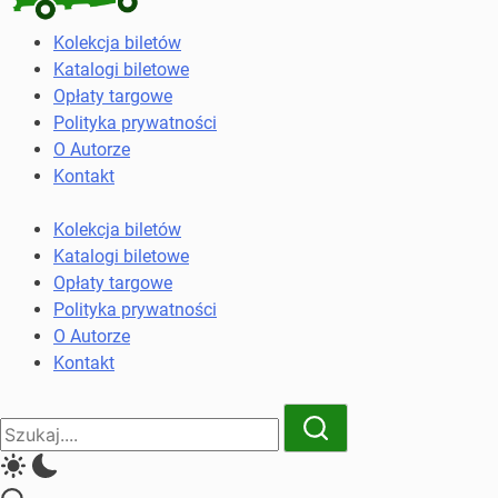
Kolekcja
Kolekcja biletów
biletów
Katalogi biletowe
komunikacji
Opłaty targowe
miejskiej
Polityka prywatności
i
O Autorze
kolejowych
Kontakt
Kolekcja biletów
Katalogi biletowe
Opłaty targowe
Polityka prywatności
O Autorze
Kontakt
Close
Search
Search