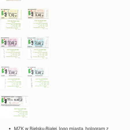
MZK w Bielsku-Białej, logo miasta, hologram z