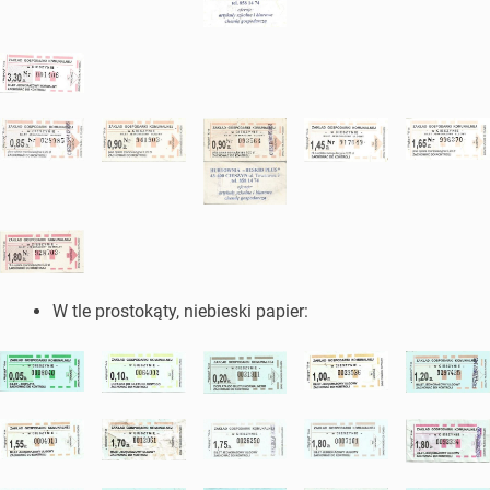
W tle prostokąty, niebieski papier: