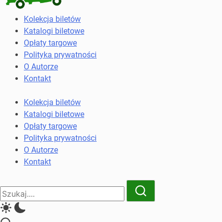
Kolekcja
Kolekcja biletów
biletów
Katalogi biletowe
komunikacji
Opłaty targowe
miejskiej
Polityka prywatności
i
O Autorze
kolejowych
Kontakt
Kolekcja biletów
Katalogi biletowe
Opłaty targowe
Polityka prywatności
O Autorze
Kontakt
Close
Search
Search