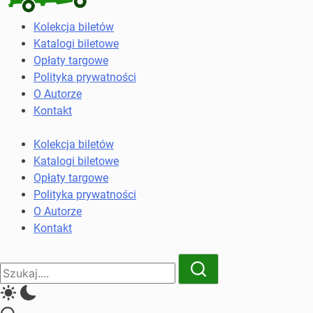
Kolekcja
Kolekcja biletów
biletów
Katalogi biletowe
komunikacji
Opłaty targowe
miejskiej
Polityka prywatności
i
O Autorze
kolejowych
Kontakt
Kolekcja biletów
Katalogi biletowe
Opłaty targowe
Polityka prywatności
O Autorze
Kontakt
Close
Search
Search