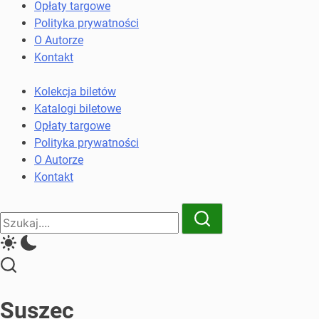
komunikacji
Opłaty targowe
miejskiej
Polityka prywatności
i
O Autorze
kolejowych
Kontakt
Kolekcja biletów
Katalogi biletowe
Opłaty targowe
Polityka prywatności
O Autorze
Kontakt
Close
Search
Search
Suszec