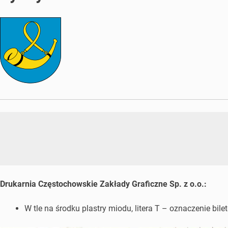
Drukarnia Częstochowskie Zakłady Graficzne Sp. z o.o.:
W tle na środku plastry miodu, litera T – oznaczenie bile