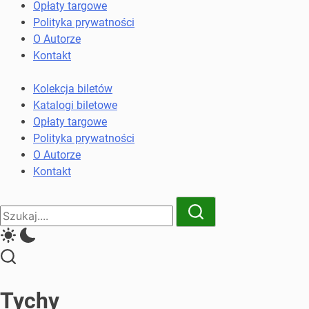
komunikacji
Opłaty targowe
miejskiej
Polityka prywatności
i
O Autorze
kolejowych
Kontakt
Kolekcja biletów
Katalogi biletowe
Opłaty targowe
Polityka prywatności
O Autorze
Kontakt
Close
Search
Search
Tychy