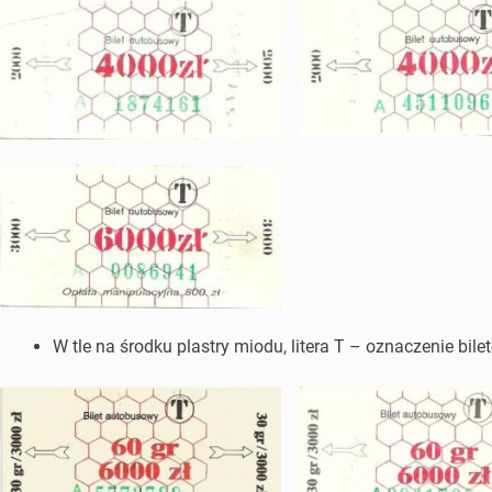
W tle na środku plastry miodu, litera T – oznaczenie bile