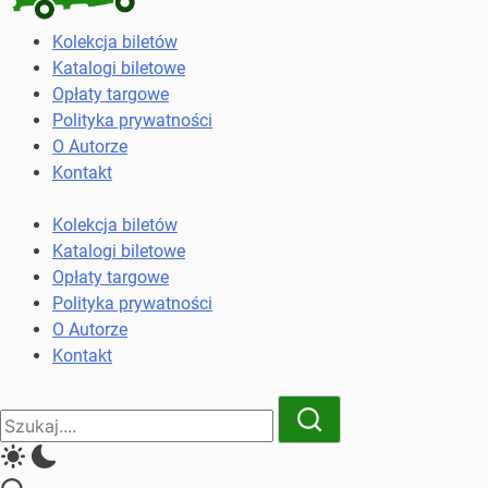
Kolekcja
Kolekcja biletów
biletów
Katalogi biletowe
komunikacji
Opłaty targowe
miejskiej
Polityka prywatności
i
O Autorze
kolejowych
Kontakt
Kolekcja biletów
Katalogi biletowe
Opłaty targowe
Polityka prywatności
O Autorze
Kontakt
Close
Search
Search