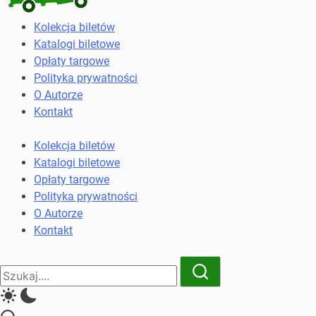
Kolekcja
Kolekcja biletów
biletów
Katalogi biletowe
komunikacji
Opłaty targowe
miejskiej
Polityka prywatności
i
O Autorze
kolejowych
Kontakt
Kolekcja biletów
Katalogi biletowe
Opłaty targowe
Polityka prywatności
O Autorze
Kontakt
Close
Search
Search