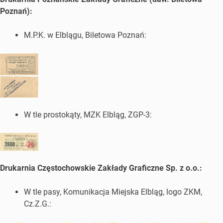
Poznań):
M.P.K. w Elblągu, Biletowa Poznań:
W tle prostokąty, MZK Elbląg, ZGP-3:
Drukarnia Częstochowskie Zakłady Graficzne Sp. z o.o.:
W tle pasy, Komunikacja Miejska Elbląg, logo ZKM,
Cz.Z.G.: