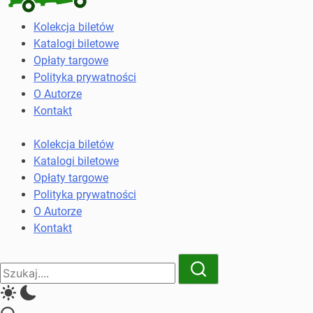
Kolekcja
Kolekcja biletów
biletów
Katalogi biletowe
komunikacji
Opłaty targowe
miejskiej
Polityka prywatności
i
O Autorze
kolejowych
Kontakt
Kolekcja biletów
Katalogi biletowe
Opłaty targowe
Polityka prywatności
O Autorze
Kontakt
Close
Search
Search