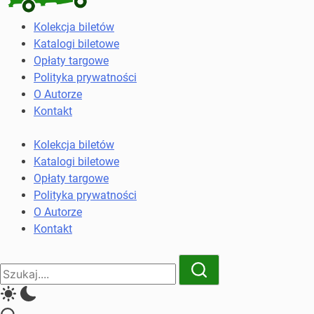
Kolekcja
Kolekcja biletów
biletów
Katalogi biletowe
komunikacji
Opłaty targowe
miejskiej
Polityka prywatności
i
O Autorze
kolejowych
Kontakt
Kolekcja biletów
Katalogi biletowe
Opłaty targowe
Polityka prywatności
O Autorze
Kontakt
Close
Search
Search