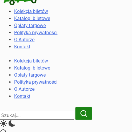
Kolekcja
Kolekcja biletów
biletów
Katalogi biletowe
komunikacji
Opłaty targowe
miejskiej
Polityka prywatności
i
O Autorze
kolejowych
Kontakt
Kolekcja biletów
Katalogi biletowe
Opłaty targowe
Polityka prywatności
O Autorze
Kontakt
Close
Search
Search