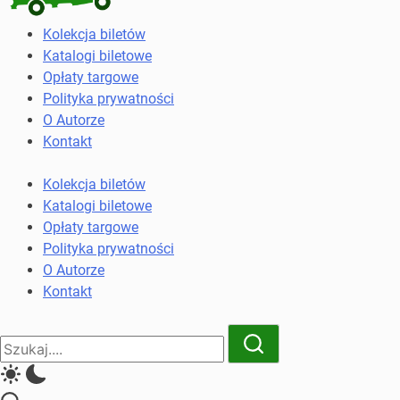
Kolekcja
Kolekcja biletów
biletów
Katalogi biletowe
komunikacji
Opłaty targowe
miejskiej
Polityka prywatności
i
O Autorze
kolejowych
Kontakt
Kolekcja biletów
Katalogi biletowe
Opłaty targowe
Polityka prywatności
O Autorze
Kontakt
Close
Search
Search