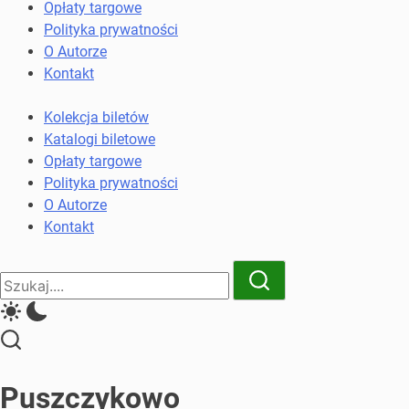
komunikacji
Opłaty targowe
miejskiej
Polityka prywatności
i
O Autorze
kolejowych
Kontakt
Kolekcja biletów
Katalogi biletowe
Opłaty targowe
Polityka prywatności
O Autorze
Kontakt
Close
Search
Search
Puszczykowo