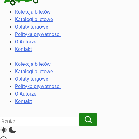
Kolekcja
Kolekcja biletów
biletów
Katalogi biletowe
komunikacji
Opłaty targowe
miejskiej
Polityka prywatności
i
O Autorze
kolejowych
Kontakt
Kolekcja biletów
Katalogi biletowe
Opłaty targowe
Polityka prywatności
O Autorze
Kontakt
Close
Search
Search