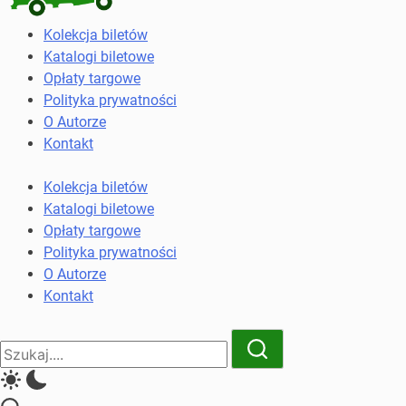
Kolekcja
Kolekcja biletów
biletów
Katalogi biletowe
komunikacji
Opłaty targowe
miejskiej
Polityka prywatności
i
O Autorze
kolejowych
Kontakt
Kolekcja biletów
Katalogi biletowe
Opłaty targowe
Polityka prywatności
O Autorze
Kontakt
Close
Search
Search