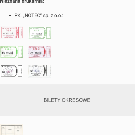
Nieznana drukarnia:
PK. „NOTEĆ” sp. z o.o.:
BILETY OKRESOWE: