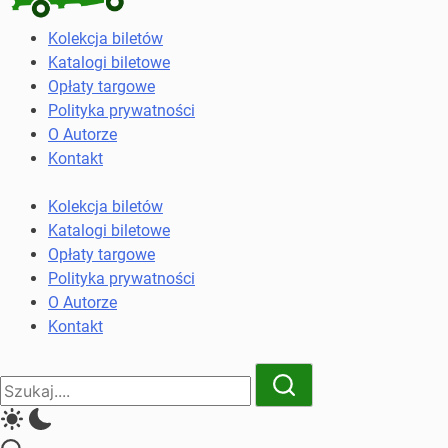
Kolekcja
Kolekcja biletów
biletów
Katalogi biletowe
komunikacji
Opłaty targowe
miejskiej
Polityka prywatności
i
O Autorze
kolejowych
Kontakt
Kolekcja biletów
Katalogi biletowe
Opłaty targowe
Polityka prywatności
O Autorze
Kontakt
Close
Search
Search