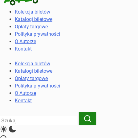
Kolekcja
Kolekcja biletów
biletów
Katalogi biletowe
komunikacji
Opłaty targowe
miejskiej
Polityka prywatności
i
O Autorze
kolejowych
Kontakt
Kolekcja biletów
Katalogi biletowe
Opłaty targowe
Polityka prywatności
O Autorze
Kontakt
Close
Search
Search