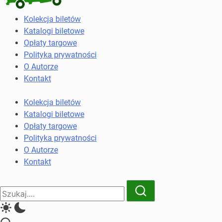
Kolekcja
Kolekcja biletów
biletów
Katalogi biletowe
komunikacji
Opłaty targowe
miejskiej
Polityka prywatności
i
O Autorze
kolejowych
Kontakt
Kolekcja biletów
Katalogi biletowe
Opłaty targowe
Polityka prywatności
O Autorze
Kontakt
Close
Search
Search