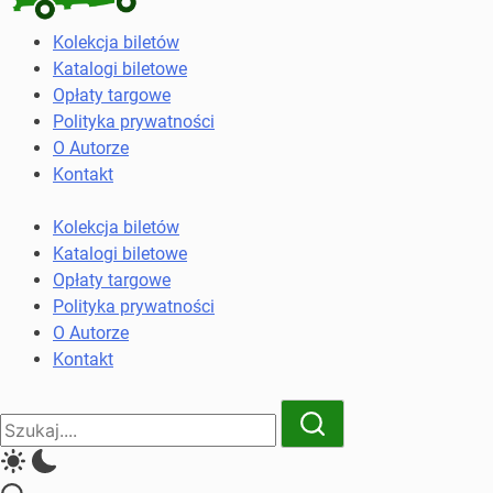
Kolekcja
Kolekcja biletów
biletów
Katalogi biletowe
komunikacji
Opłaty targowe
miejskiej
Polityka prywatności
i
O Autorze
kolejowych
Kontakt
Kolekcja biletów
Katalogi biletowe
Opłaty targowe
Polityka prywatności
O Autorze
Kontakt
Close
Search
Search