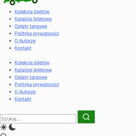
Kolekcja
Kolekcja biletów
biletów
Katalogi biletowe
komunikacji
Opłaty targowe
miejskiej
Polityka prywatności
i
O Autorze
kolejowych
Kontakt
Kolekcja biletów
Katalogi biletowe
Opłaty targowe
Polityka prywatności
O Autorze
Kontakt
Close
Search
Search