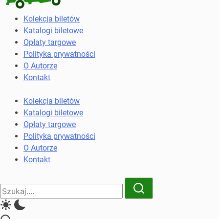
Kolekcja
Kolekcja biletów
biletów
Katalogi biletowe
komunikacji
Opłaty targowe
miejskiej
Polityka prywatności
i
O Autorze
kolejowych
Kontakt
Kolekcja biletów
Katalogi biletowe
Opłaty targowe
Polityka prywatności
O Autorze
Kontakt
Close
Search
Search