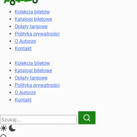
Kolekcja
Kolekcja biletów
biletów
Katalogi biletowe
komunikacji
Opłaty targowe
miejskiej
Polityka prywatności
i
O Autorze
kolejowych
Kontakt
Kolekcja biletów
Katalogi biletowe
Opłaty targowe
Polityka prywatności
O Autorze
Kontakt
Close
Search
Search