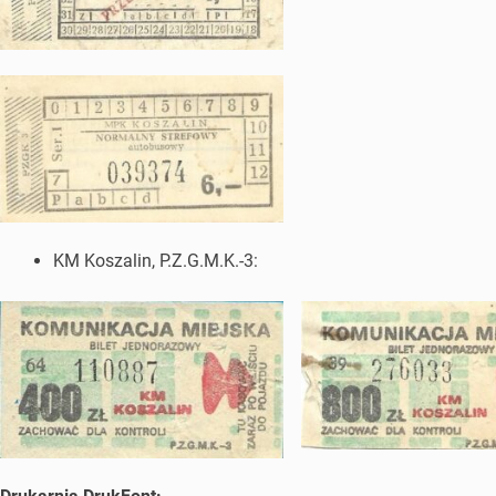
KM Koszalin, P.Z.G.M.K.-3: