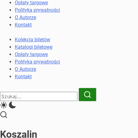
komunikacji
Opłaty targowe
miejskiej
Polityka prywatności
i
O Autorze
kolejowych
Kontakt
Kolekcja biletów
Katalogi biletowe
Opłaty targowe
Polityka prywatności
O Autorze
Kontakt
Close
Search
Search
Koszalin