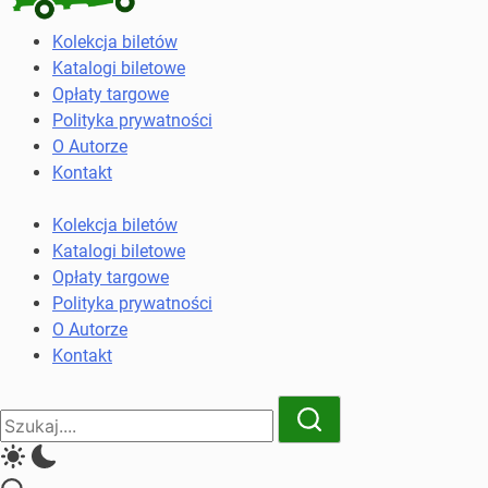
Kolekcja
Kolekcja biletów
biletów
Katalogi biletowe
komunikacji
Opłaty targowe
miejskiej
Polityka prywatności
i
O Autorze
kolejowych
Kontakt
Kolekcja biletów
Katalogi biletowe
Opłaty targowe
Polityka prywatności
O Autorze
Kontakt
Close
Search
Search