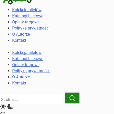
Kolekcja
Kolekcja biletów
biletów
Katalogi biletowe
komunikacji
Opłaty targowe
miejskiej
Polityka prywatności
i
O Autorze
kolejowych
Kontakt
Kolekcja biletów
Katalogi biletowe
Opłaty targowe
Polityka prywatności
O Autorze
Kontakt
Close
Search
Search