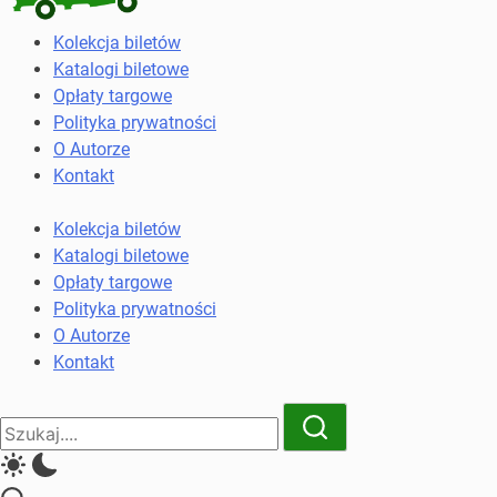
Kolekcja
Kolekcja biletów
biletów
Katalogi biletowe
komunikacji
Opłaty targowe
miejskiej
Polityka prywatności
i
O Autorze
kolejowych
Kontakt
Kolekcja biletów
Katalogi biletowe
Opłaty targowe
Polityka prywatności
O Autorze
Kontakt
Close
Search
Search