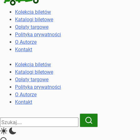
Kolekcja
Kolekcja biletów
biletów
Katalogi biletowe
komunikacji
Opłaty targowe
miejskiej
Polityka prywatności
i
O Autorze
kolejowych
Kontakt
Kolekcja biletów
Katalogi biletowe
Opłaty targowe
Polityka prywatności
O Autorze
Kontakt
Close
Search
Search