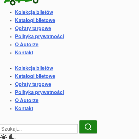
Kolekcja biletów
Kolekcja
Katalogi biletowe
biletów
komunikacji
Opłaty targowe
miejskiej
Polityka prywatności
i
O Autorze
kolejowych
Kontakt
Kolekcja biletów
Katalogi biletowe
Opłaty targowe
Polityka prywatności
O Autorze
Kontakt
Close
Search
Search