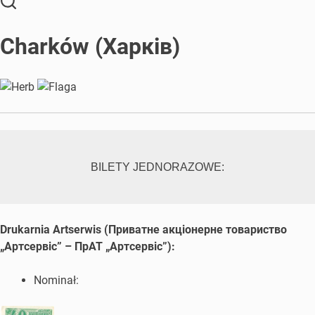
Charków (Харків)
BILETY JEDNORAZOWE:
Drukarnia Artserwis (Приватне акцiонерне товариство
„Артсервiс” – ПрАТ „Артсервiс”)
:
Nominał: