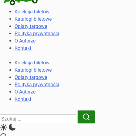
Kolekcja
Kolekcja biletów
biletów
Katalogi biletowe
komunikacji
Opłaty targowe
miejskiej
Polityka prywatności
i
O Autorze
kolejowych
Kontakt
Kolekcja biletów
Katalogi biletowe
Opłaty targowe
Polityka prywatności
O Autorze
Kontakt
Close
Search
Search