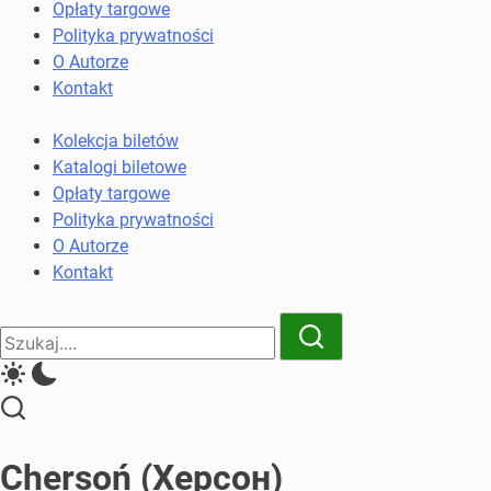
komunikacji
Opłaty targowe
miejskiej
Polityka prywatności
i
O Autorze
kolejowych
Kontakt
Kolekcja biletów
Katalogi biletowe
Opłaty targowe
Polityka prywatności
O Autorze
Kontakt
Close
Search
Search
Chersoń (Херсон)