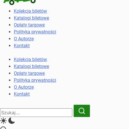
Kolekcja
Kolekcja biletów
biletów
Katalogi biletowe
komunikacji
Opłaty targowe
miejskiej
Polityka prywatności
i
O Autorze
kolejowych
Kontakt
Kolekcja biletów
Katalogi biletowe
Opłaty targowe
Polityka prywatności
O Autorze
Kontakt
Close
Search
Search