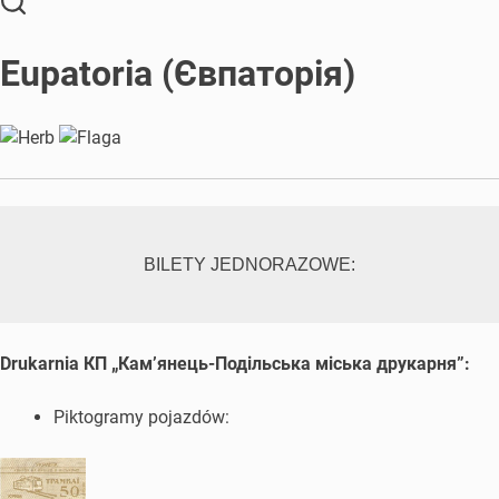
Eupatoria (Євпаторія)
BILETY JEDNORAZOWE:
Drukarnia
КП „Кам’янець-Подільська міська друкарня”:
Piktogramy pojazdów: