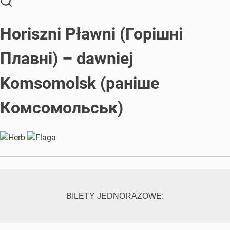
Horiszni Pławni (Горішні
Плавні) – dawniej
Komsomolsk (раніше
Комсомольськ)
BILETY JEDNORAZOWE: