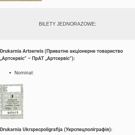
BILETY JEDNORAZOWE:
Drukarnia Artserwis (Приватне акцiонерне товариство
„Артсервiс” – ПрАТ „Артсервiс”):
Nominał:
Drukarnia Ukrspecpoligrafija (Укрспецполіграфія):