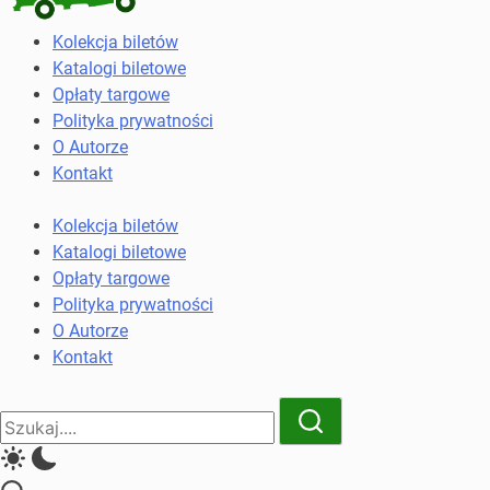
Kolekcja
Kolekcja biletów
biletów
Katalogi biletowe
komunikacji
Opłaty targowe
miejskiej
Polityka prywatności
i
O Autorze
kolejowych
Kontakt
Kolekcja biletów
Katalogi biletowe
Opłaty targowe
Polityka prywatności
O Autorze
Kontakt
Close
Search
Search