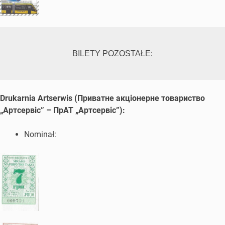
BILETY POZOSTAŁE:
Drukarnia Artserwis (Приватне акцiонерне товариство
„Артсервiс” – ПрАТ „Артсервiс”):
Nominał: