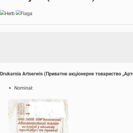
Drukarnia Artserwis (Приватне акцiонерне товариство „Арт
Nominał: