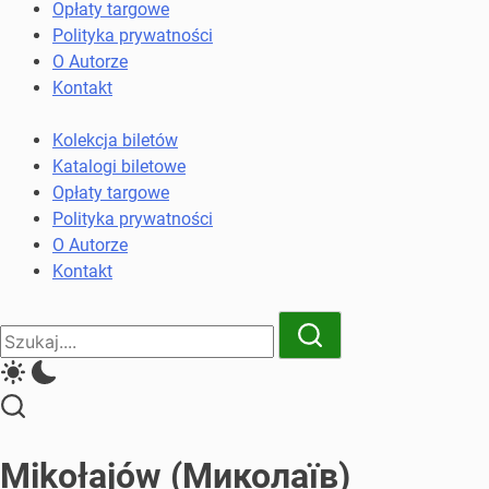
komunikacji
Opłaty targowe
miejskiej
Polityka prywatności
i
O Autorze
kolejowych
Kontakt
Kolekcja biletów
Katalogi biletowe
Opłaty targowe
Polityka prywatności
O Autorze
Kontakt
Close
Search
Search
Mikołajów (Миколаїв)