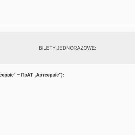
BILETY JEDNORAZOWE:
сервiс” – ПрАТ „Артсервiс”):