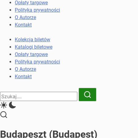
komunikacji
Opłaty targowe
miejskiej
Polityka prywatności
i
O Autorze
kolejowych
Kontakt
Kolekcja biletów
Katalogi biletowe
Opłaty targowe
Polityka prywatności
O Autorze
Kontakt
Close
Search
Search
Budapeszt (Budapest)