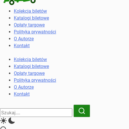
Kolekcja
Kolekcja biletów
biletów
Katalogi biletowe
komunikacji
Opłaty targowe
miejskiej
Polityka prywatności
i
O Autorze
kolejowych
Kontakt
Kolekcja biletów
Katalogi biletowe
Opłaty targowe
Polityka prywatności
O Autorze
Kontakt
Close
Search
Search