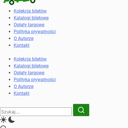
Kolekcja
Kolekcja biletów
biletów
Katalogi biletowe
komunikacji
Opłaty targowe
miejskiej
Polityka prywatności
i
O Autorze
kolejowych
Kontakt
Kolekcja biletów
Katalogi biletowe
Opłaty targowe
Polityka prywatności
O Autorze
Kontakt
Close
Search
Search