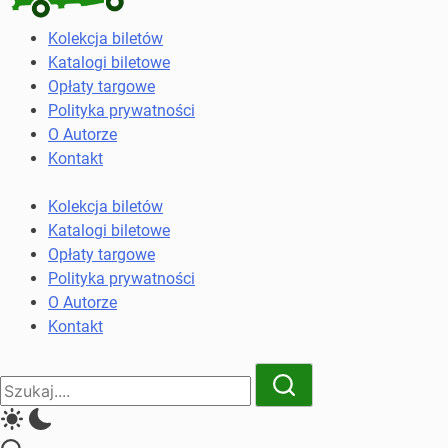
Kolekcja
Kolekcja biletów
biletów
Katalogi biletowe
komunikacji
Opłaty targowe
miejskiej
Polityka prywatności
i
O Autorze
kolejowych
Kontakt
Kolekcja biletów
Katalogi biletowe
Opłaty targowe
Polityka prywatności
O Autorze
Kontakt
Close
Search
Search