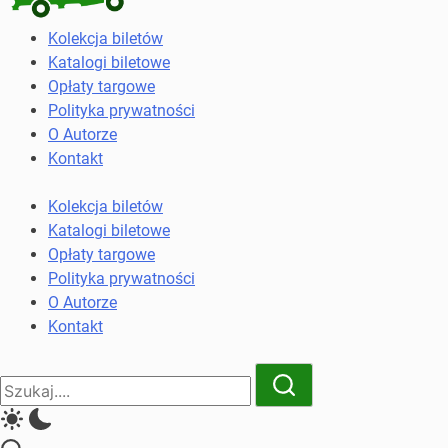
Kolekcja
Kolekcja biletów
biletów
Katalogi biletowe
komunikacji
Opłaty targowe
miejskiej
Polityka prywatności
i
O Autorze
kolejowych
Kontakt
Kolekcja biletów
Katalogi biletowe
Opłaty targowe
Polityka prywatności
O Autorze
Kontakt
Close
Search
Search