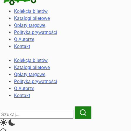
Kolekcja
Kolekcja biletów
biletów
Katalogi biletowe
komunikacji
Opłaty targowe
miejskiej
Polityka prywatności
i
O Autorze
kolejowych
Kontakt
Kolekcja biletów
Katalogi biletowe
Opłaty targowe
Polityka prywatności
O Autorze
Kontakt
Close
Search
Search