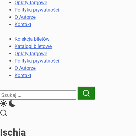
komunikacji
Opłaty targowe
miejskiej
Polityka prywatności
i
O Autorze
kolejowych
Kontakt
Kolekcja biletów
Katalogi biletowe
Opłaty targowe
Polityka prywatności
O Autorze
Kontakt
Close
Search
Search
Ischia