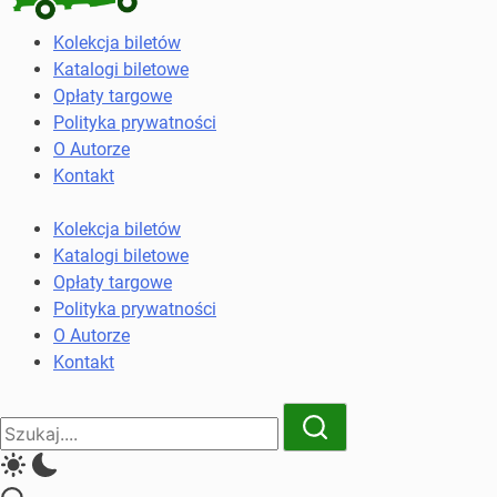
Kolekcja
Kolekcja biletów
biletów
Katalogi biletowe
komunikacji
Opłaty targowe
miejskiej
Polityka prywatności
i
O Autorze
kolejowych
Kontakt
Kolekcja biletów
Katalogi biletowe
Opłaty targowe
Polityka prywatności
O Autorze
Kontakt
Close
Search
Search