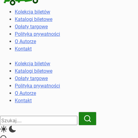
Kolekcja
Kolekcja biletów
biletów
Katalogi biletowe
komunikacji
Opłaty targowe
miejskiej
Polityka prywatności
i
O Autorze
kolejowych
Kontakt
Kolekcja biletów
Katalogi biletowe
Opłaty targowe
Polityka prywatności
O Autorze
Kontakt
Close
Search
Search